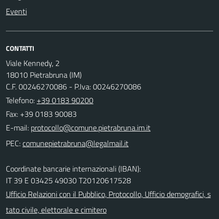
Eventi
CONTATTI
Viale Kennedy, 2
18010 Pietrabruna (IM)
C.F. 00246270086 - P.Iva: 00246270086
Telefono:
+39 0183 90200
Fax: +39 0183 90083
E-mail:
PEC:
Coordinate bancarie internazionali (IBAN):
IT 39 E 03425 49030 T20120617528
Ufficio Relazioni con il Pubblico, Protocollo, Ufficio demografici, s
tato civile, elettorale e cimitero