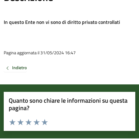
In questo Ente non vi sono di diritto privato controllati
Pagina aggiornata il 31/05/2024 16:47
Indietro
Quanto sono chiare le informazioni su questa
pagina?
Valuta da 1 a 5 stelle la pagina
Valuta 1 stelle su 5
Valuta 2 stelle su 5
Valuta 3 stelle su 5
Valuta 4 stelle su 5
Valuta 5 stelle su 5