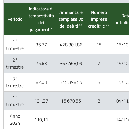
Indicatore di
Ammontare
Numero
tempestività
Dat
Periodo
complessivo
imprese
dei
pubbli
dei debiti**
creditrici**
pagamenti*
1°
36,77
428.301,86
15
15/10
trimestre
2°
75,63
363.468,09
7
15/10
trimestre
3°
82,03
345.398,55
8
15/10
trimestre
4°
191,27
15.670,55
8
04/11
trimestre
Anno
110,11
-
-
14/11
2024