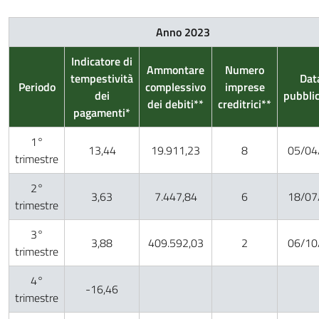
Anno 2023
Indicatore di
Ammontare
Numero
tempestività
Dat
Periodo
complessivo
imprese
dei
pubbli
dei debiti**
creditrici**
pagamenti*
1°
13,44
19.911,23
8
05/04
trimestre
2°
3,63
7.447,84
6
18/07
trimestre
3°
3,88
409.592,03
2
06/10
trimestre
4°
-16,46
trimestre