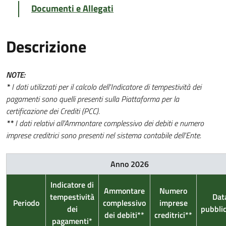
Documenti e Allegati
Descrizione
NOTE:
*
I dati utilizzati per il calcolo dell'Indicatore di tempestività dei
pagamenti sono quelli presenti sulla Piattaforma per la
certificazione dei Crediti (PCC).
**
I dati relativi all'Ammontare complessivo dei debiti e numero
imprese creditrici sono presenti nel sistema contabile dell'Ente.
Anno 2026
Indicatore di
Ammontare
Numero
tempestività
Dat
Periodo
complessivo
imprese
dei
pubbli
dei debiti**
creditrici**
pagamenti*