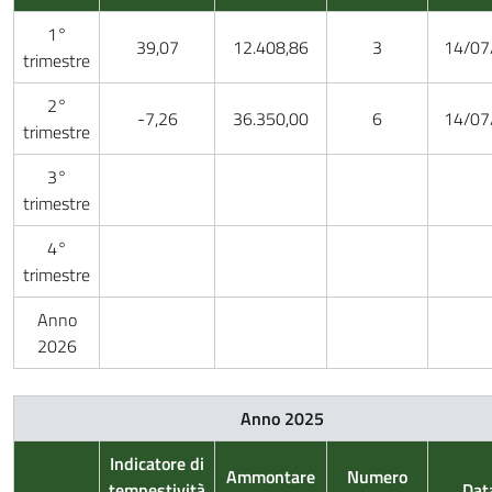
1°
39,07
12.408,86
3
14/07
trimestre
2°
-7,26
36.350,00
6
14/07
trimestre
3°
trimestre
4°
trimestre
Anno
2026
Anno 2025
Indicatore di
Ammontare
Numero
tempestività
Dat