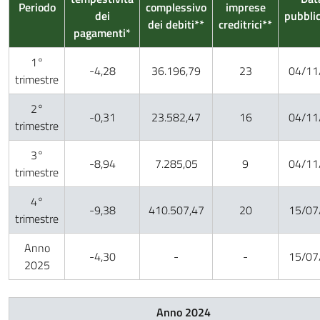
Periodo
complessivo
imprese
dei
pubbli
dei debiti**
creditrici**
pagamenti*
1°
-4,28
36.196,79
23
04/11
trimestre
2°
-0,31
23.582,47
16
04/11
trimestre
3°
-8,94
7.285,05
9
04/11
trimestre
4°
-9,38
410.507,47
20
15/07
trimestre
Anno
-4,30
-
-
15/07
2025
Anno 2024