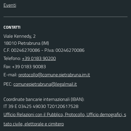
Eventi
CONTATTI
Viale Kennedy, 2
18010 Pietrabruna (IM)
C.F. 00246270086 - P.Iva: 00246270086
Telefono:
+39 0183 90200
Fax: +39 0183 90083
E-mail:
PEC:
Coordinate bancarie internazionali (IBAN):
IT 39 E 03425 49030 T20120617528
Ufficio Relazioni con il Pubblico, Protocollo, Ufficio demografici, s
tato civile, elettorale e cimitero