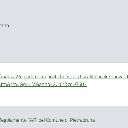
ento
finanze2/dipartimentopolitichefiscali/fiscalitalocale/nuova
ia.htm&cm=&pr=IM&anno=2012&cc=G607
Regolamento TARI del Comune di Pietrabruna