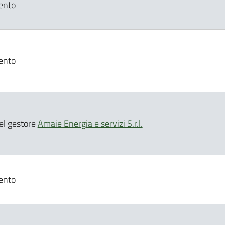
ento
ento
del gestore
Amaie Energia e servizi S.r.l.
ento